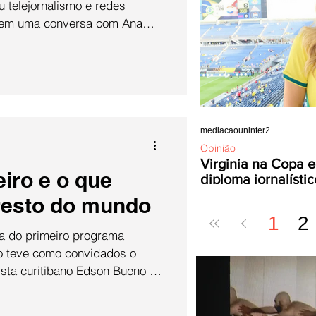
u telejornalismo e redes
, em uma conversa com Ana
apresentadora do RIC Notícias
co da filiada da TV Record no
a cargo do coordenador do
nter, Guilherme Carvalho, e
apresentador do Balanço Geral
na RIC TV, Guilherme Rivaroli. O bate-papo abordou
mediacaouninter2
Opinião
Virginia na Copa e
iro e o que
diploma jornalístic
 resto do mundo
1
2
ma do primeiro programa
ão teve como convidados o
rista curitibano Edson Bueno e
nema Luiz Gustavo Vilela. A
fessora Letícia Porfírio no dia