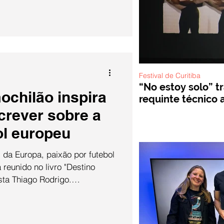
da da maior premiação de
os cinematográficos (Oscar), o
a reflexão sobre as
a brasileiro teve nos seus ind
Festival de Curitiba
“No estoy solo” t
ochilão inspira
requinte técnico a
screver sobre a
ol europeu
 da Europa, paixão por futebol
 reunido no livro "Destino
sta Thiago Rodrigo.
a de descobertas e histórias
atize trouxe a dinâmica na