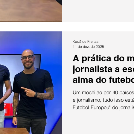
13 de março. Com a chega
reconhecimento de trabalh
bate-papo começou com um
características que o cinem
Kauã de Freitas
11 de dez. de 2025
A prática do m
jornalista a e
alma do futeb
Um mochilão por 40 países
e jornalismo, tudo isso está
Futebol Europeu" do jornali
Embarcando em uma jornad
na Europa, o programa Midi
vida de um mochileiro e como foi a produção de um livro