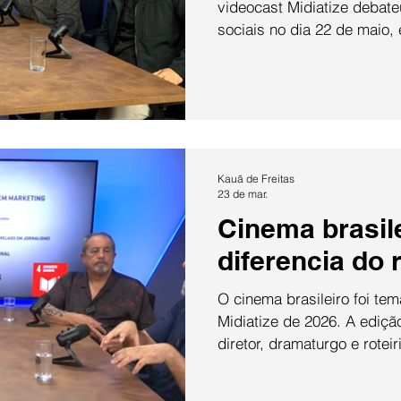
videocast Midiatize debate
sociais no dia 22 de maio
Vaz, Jornalista, editora e 
Manhã, programa jornalísti
Paraná. A mediação ficou 
curso de Jornalismo da Uni
do professor da Uninter e 
Kauã de Freitas
23 de mar.
Cinema brasile
diferencia do
O cinema brasileiro foi te
Midiatize de 2026. A ediç
diretor, dramaturgo e rotei
o jornalista e crítico de ci
edição foi mediada pela pro