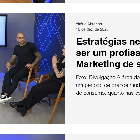
na viagem, que totalizou 1
como tema "Jornalismo de 
livro sobre futebol europeu"
Vitória Abranoski
10 de dez. de 2025
Estratégias n
ser um profiss
Marketing de 
Foto: Divulgação A área d
um período de grande mud
de consumo, quanto nas es
um profissional da nova g
duas novas questões: como
possibilidade de fechar 
grande mesmo sendo inici
de consumo e mídia influe
principais debates do seg