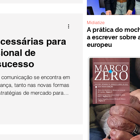
5 meses. A edição que levou
mochilão: como produzir um
, foi ao ar no dia 24
Midiatize
A prática do mochi
a escrever sobre 
ecessárias para
europeu
ional de
sucesso
e comunicação se encontra em
ança, tanto nas novas formas
tratégias de mercado para
eração. Neste sentido, surgem
 um profissional pode ter a
um negócio com uma empresa
ante? E como as novas formas
nciam nisso? Esses foram os
undo dia da transmissão