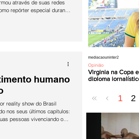
firmou através de suas redes
como repórter especial durante
undo de 2026, no Domingão
V Globo, o maior
omunicação do Brasil. O
a durante o relacionamento
seca e o jogador de futebol
o fim em 15 de maio de 2026 e
mediacaouninter2
Opinião
Virginia na Copa e
timento humano
diploma jornalístic
o
1
2
r reality show do Brasil
do nos seus últimos capítulos:
duas pessoas vivenciando o
ig Brother Brasil, dois fatos
aram no mais profundo