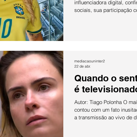
influenciadora digital, con
sociais, sua participação 
a cobertura da Copa do M
com Huck — programa da T
conglomerado de mídia e c
convite teria surgido aind
amoroso entre Virginia Fon
Vinicius Jr., que chegou a
mediacaouninter2
segundo a Folh
22 de abr.
Quando o sen
é televisionad
Autor: Tiago Polonha O maio
contou com um fato inusita
a transmissão ao vivo de 
luto. Na última semana do B
ultrapassaram a tela e toc