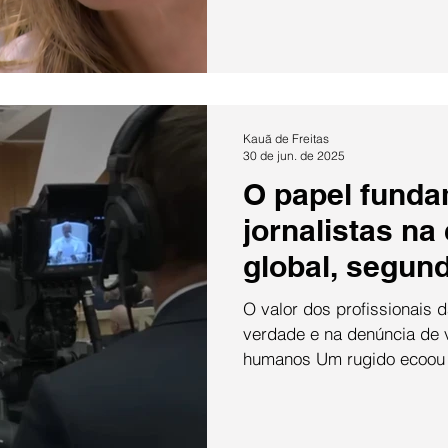
sentimento humano. Primei
Schmidt, que perdeu o seu
Schmidt no dia 17 de abril.
participante Ana Paula Re
falecimento de seu
Kauã de Freitas
30 de jun. de 2025
O papel funda
jornalistas n
global, segun
XIV
O valor dos profissionais 
verdade e na denúncia de v
humanos Um rugido ecoou 