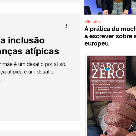
Midiatize
A prática do mochi
a escrever sobre 
 a inclusão
europeu
anças atípicas
r mãe é um desafio por si só.
ça atípica é um desafio
.