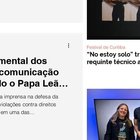
ro o apresentador Tadeu
 irmão mais velho Oscar
 Dois dias depois, a
nault também descobre o
Festival de Curitiba
“No estoy solo” t
mental dos
requinte técnico a
a comunicação
do o Papa Leão
da imprensa na defesa da
iolações contra direitos
em uma das...