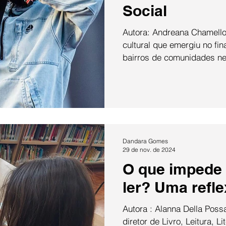
Social
Autora: Andreana Chamello O hip hop é um movimento
cultural que emergiu no fi
bairros de comunidades ne
Dandara Gomes
29 de nov. de 2024
O que impede o
ler? Uma refl
Autora : Alanna Della Possa Em recente decisão
diretor de Livro, Leitura, L