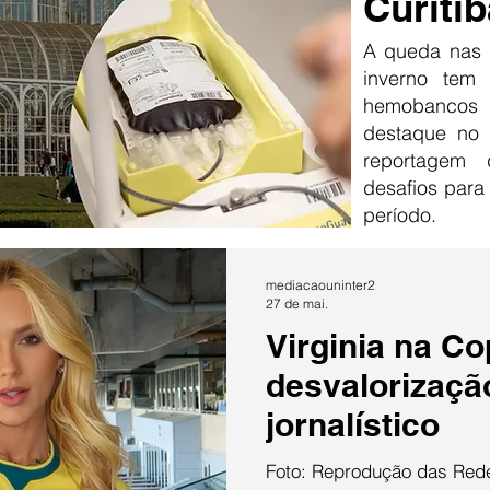
Curitib
A queda nas 
inverno tem
hemobancos
destaque no 
reportagem
desafios para
período.
mediacaouninter2
27 de mai.
Virginia na Co
desvalorizaçã
jornalístico
Foto: Reprodução das Rede