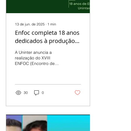
13 de jun. de 2025
∙
1
min
Enfoc completa 18 anos
dedicados à produção
científica
A Uninter anuncia a
realização do XVIII
ENFOC (Encontro de
Iniciação Científica e
Forúm Cientifico), que
ocorrerá de 26 a 29 de
agosto de...
30
0