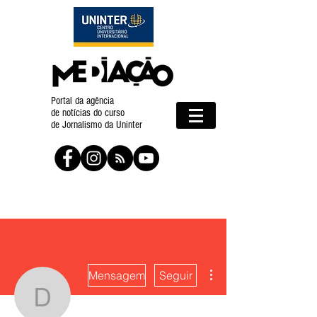
Portal da agência
de notícias do curso
de Jornalismo da Uninter
Mais ações
Mensagem
Seguir
Dandara Gomes