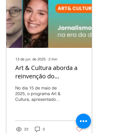
13 de jun. de 2025
∙
2
min
Art & Cultura aborda a
reinvenção do
Jornalismo Literário em
No dia 15 de maio de
tempos digitais
2025, o programa Art &
Cultura, apresentado
pelos estudantes Maria
Vitoria e Igor Horbach,
recebeu o jornalista e...
22
0