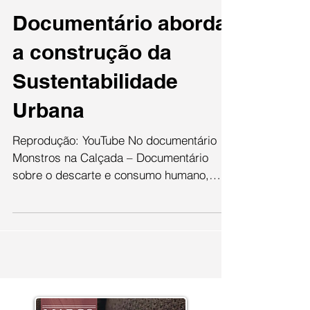
Vitória Abranoski
1 de jun.
Documentário aborda
a construção da
Sustentabilidade
Urbana
Reprodução: YouTube No documentário
Monstros na Calçada – Documentário
sobre o descarte e consumo humano,
realizado pelo aluno de jornalismo da
Uninter Eduardo Duarte, são
apresentados os desafios e os motivos
pelos quais os Ecopontos são peças-
chave para a construção de cidades mais