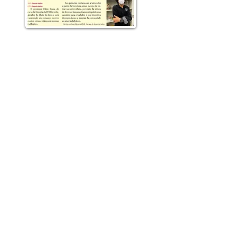
Este site foi criado em 2017 pelo curso
de Bacharelado em Jornalismo do
Centro Universitário Internacional.
A reprodução integral ou de parte do
conteúdo é permitida desde que citada
a fonte, incluindo o nome do autor e do
site.
Política de privacidade