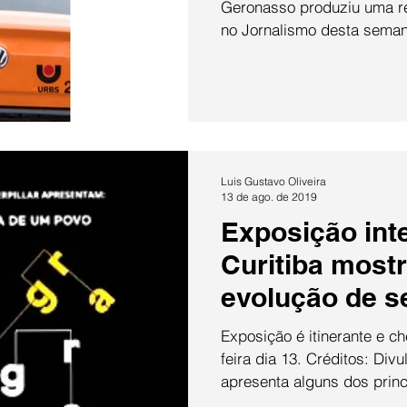
Geronasso produziu uma r
no Jornalismo desta seman
Luis Gustavo Oliveira
13 de ago. de 2019
Exposição int
Curitiba most
evolução de se
Exposição é itinerante e c
feira dia 13. Créditos: Di
apresenta alguns dos princi