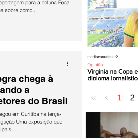
eportagem para a coluna Foca
a sobre como...
mediacaouninter2
Opinião
Virginia na Copa e
egra chega à
diploma jornalístic
rando a
1
2
tores do Brasil
hegou em Curitiba na terça-
vulgação Uma exposição que
pais...