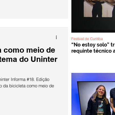
Festival de Curitiba
“No estoy solo” t
ta como meio de
requinte técnico a
 tema do Uninter
inter Informa #18. Edição
o da bicicleta como meio de