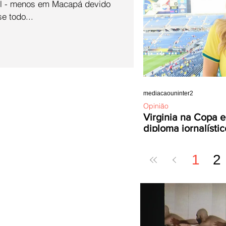
il - menos em Macapá devido
e todo...
mediacaouninter2
Opinião
Virginia na Copa e
diploma jornalístic
1
2