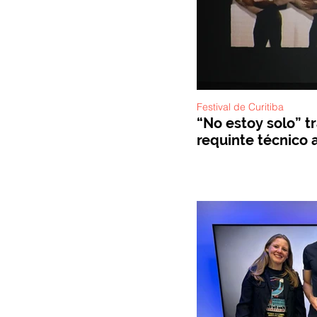
Festival de Curitiba
“No estoy solo” t
requinte técnico a