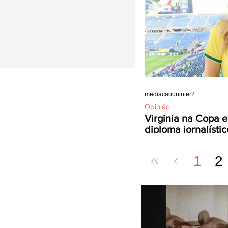
mediacaouninter2
Opinião
Virginia na Copa e
diploma jornalístic
1
2