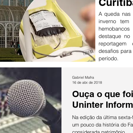
Curitib
A queda nas 
inverno tem
hemobancos
destaque no 
reportagem
desafios para
período.
Gabriel Mafra
16 de abr. de 2018
Ouça o que foi
Uninter Infor
Na edição da última sexta-f
um pouco da história do Fa
considerada patrimônio...