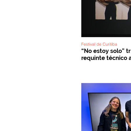
Festival de Curitiba
“No estoy solo” t
requinte técnico a