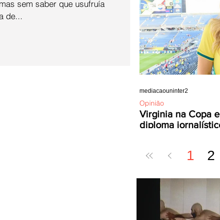
, mas sem saber que usufruía
 de...
mediacaouninter2
Opinião
Virginia na Copa e
diploma jornalístic
1
2