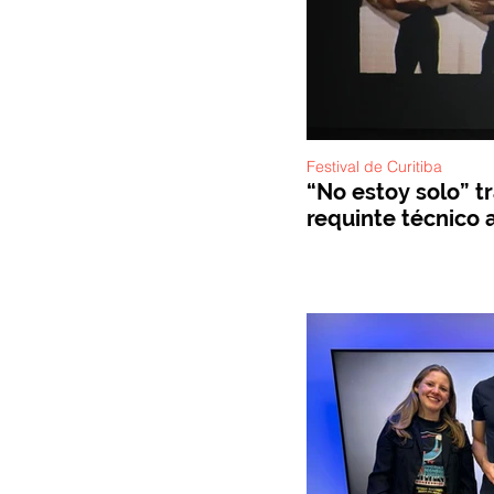
Festival de Curitiba
“No estoy solo” t
requinte técnico a