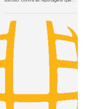
foto: Pixabay O Uninter Informa Especial,
abordou assuntos que envolvem o
suicídio. Confira as reportagens que
foram ao ar nesta última...