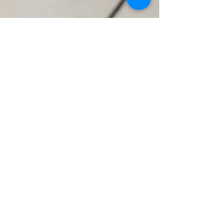
Por Kevin Capobianco
9 de mai. de 2017
Ouça as reportagens
do Uninter Informa de
05 de maio