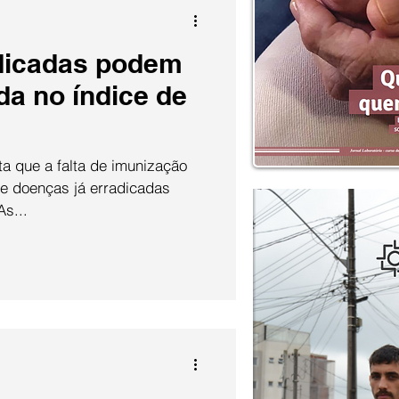
dicadas podem
da no índice de
ta que a falta de imunização
ue doenças já erradicadas
As...