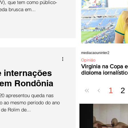
V), que tem como público-
eda brusca em...
mediacaouninter2
Opinião
Virginia na Copa e
e internações
diploma jornalístic
 em Rondônia
1
2
20 apresentou queda nas
o ao mesmo período do ano
 de Rolim de...