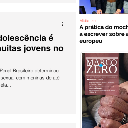
Midiatize
A prática do mochi
a escrever sobre 
dolescência é
europeu
muitas jovens no
Penal Brasileiro determinou
o sexual com meninas de até
ela...