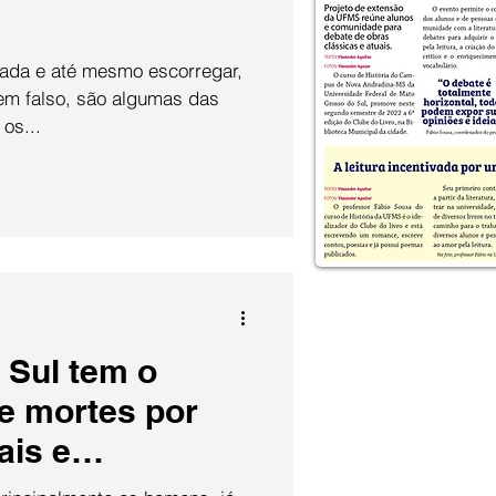
cada e até mesmo escorregar,
em falso, são algumas das
os...
 Sul tem o
de mortes por
ais e
ais