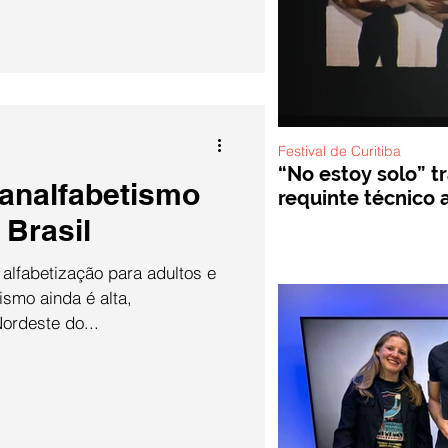
Festival de Curitiba
“No estoy solo” t
 analfabetismo
requinte técnico a
Brasil
lfabetização para adultos e
ismo ainda é alta,
ordeste do...