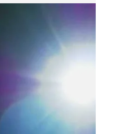
antigas
A Wicca é uma religião xamânica
moderna, baseada em rituais antigos e
que segue a corrente do neopaganismo -
termo utilizado para...