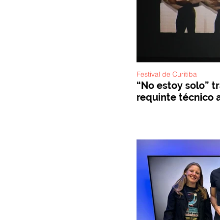
Festival de Curitiba
“No estoy solo” t
requinte técnico a