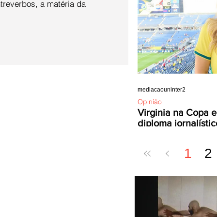
ntreverbos, a matéria da
mediacaouninter2
Opinião
Virginia na Copa e
diploma jornalístic
1
2