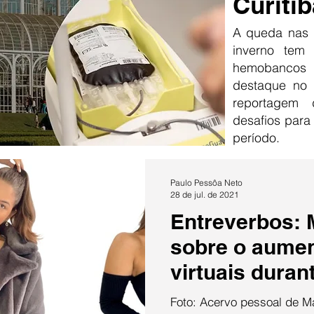
Curitib
A queda nas 
inverno tem
hemobancos
destaque no 
reportagem
desafios para
período.
Paulo Pessôa Neto
28 de jul. de 2021
Entreverbos: M
sobre o aumen
virtuais dura
Foto: Acervo pessoal de M