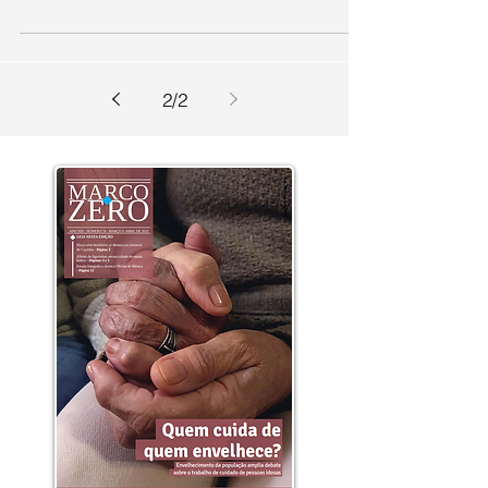
Provavelmente você já utilizou os
conhecidos serviços eletrônicos Uber e
Airbnb, mas sem saber que usufruía da
nova tendência chamada de...
2
/
2