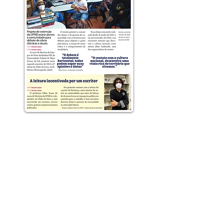
Este site foi criado em 2017 pelo curso
de Bacharelado em Jornalismo do
Centro Universitário Internacional.
A reprodução integral ou de parte do
conteúdo é permitida desde que citada