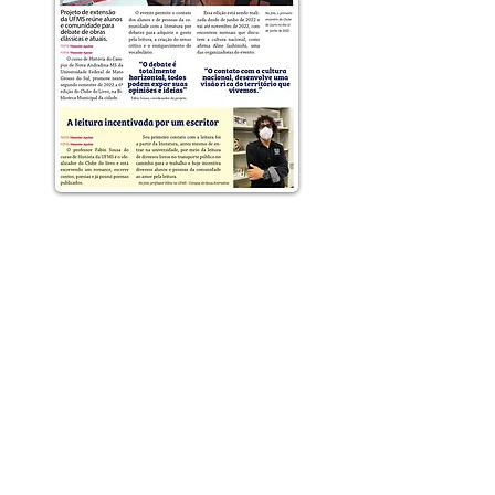
Este site foi criado em 2017 pelo curso
de Bacharelado em Jornalismo do
Centro Universitário Internacional.
A reprodução integral ou de parte do
conteúdo é permitida desde que citada
a fonte, incluindo o nome do autor e do
site.
Política de privacidade