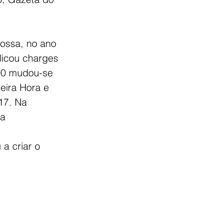
rossa, no ano 
licou charges 
00 mudou-se 
eira Hora e 
17. Na 
a 
a criar o 