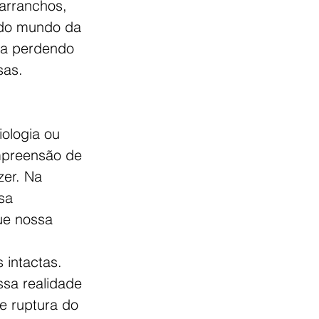
arranchos, 
odo mundo da 
va perdendo 
sas.
ologia ou 
ompreensão de 
zer. Na 
sa 
ue nossa 
intactas. 
ssa realidade 
e ruptura do 