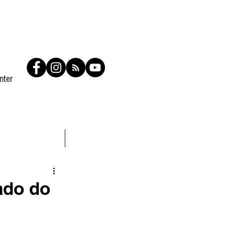
nter
Contato
Members
ado do