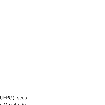
(UEPG), seus 
o, Gazeta do 