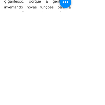
gigantesco, porque a gente foi 
inventando novas funções para a 
nossa profissão e, aí, muitas dessas 
funções não são cobertas por uma 
jornada diária digna ou por um piso 
salarial. Então, o pior da profissão, na 
minha visão, é essa desvalorização e 
desregulamentação, até aquela 
questão do diploma.
O melhor amigo do jornalista é?
A verdade. Ela que tem que estar 
sempre do nosso lado. Você 
representar a verdade e ter 
compromisso com ela o tempo todo. 
No dia que você deixar de falar a 
verdade, sua profissão, sua carreira, 
acabou. Então, é o nosso melhor amigo 