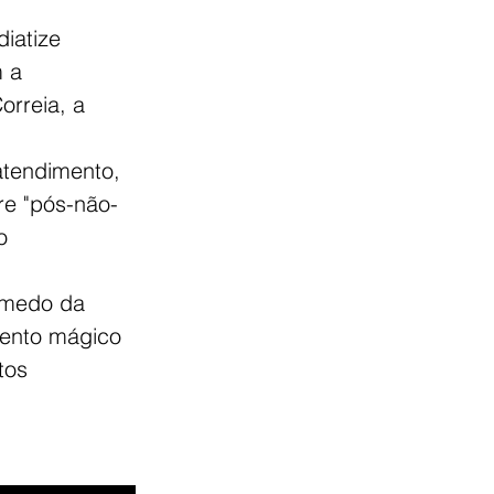
iatize  
 a 
orreia, a 
atendimento, 
re "pós-não-
o 
 medo da 
ento mágico 
tos 