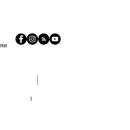
nter
Contato
Members