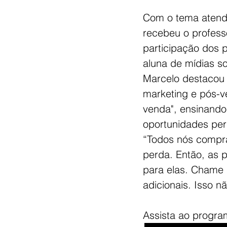
Com o tema atendi
recebeu o profes
participação dos p
aluna de mídias so
Marcelo destacou 
marketing e pós-v
venda", ensinando
oportunidades pe
“Todos nós compra
perda. Então, as 
para elas. Chame 
adicionais. Isso n
Assista ao progra