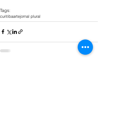
Tags:
curitiba
arte
jornal plural
Ver tudo
Posts recentes