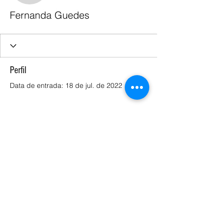
Fernanda Guedes
Perfil
Data de entrada: 18 de jul. de 2022
Ainda não há nada para
mostrar
Quando esse membro adicionar
informações sobre si mesmo, você as
verá aqui.