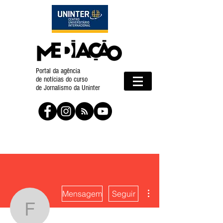
Portal da agência
de notícias do curso
de Jornalismo da Uninter
Mais ações
Mensagem
Seguir
Fernanda Guedes