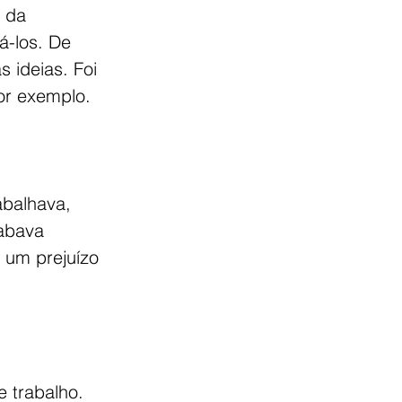
 da 
-los. De 
 ideias. Foi 
or exemplo.
abalhava, 
abava 
 um prejuízo 
 trabalho. 