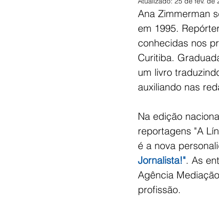
Atualizado:
25 de fev. de
Ana Zimmerman se
em 1995. Repórter
conhecidas nos pr
Curitiba. Graduad
um livro traduzind
auxiliando nas red
Na edição nacional
reportagens "A Lí
é a nova personali
Jornalista!"
. As en
Agência Mediação,
profissão.