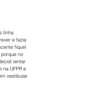
 tinha 
ver e fazia 
ente fiquei 
 porque no 
ecidi tentar 
ei na UFPR e 
m vestibular 