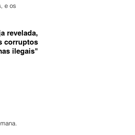
, e os 
a revelada,
os corruptos
as ilegais"
semana.