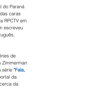
l do Paraná 
das caras 
ora RPCTV em 
m escreveu 
tuguês, 
éries de 
na Zimmerman 
 série 
"Fala, 
ortal da 
cerca da 