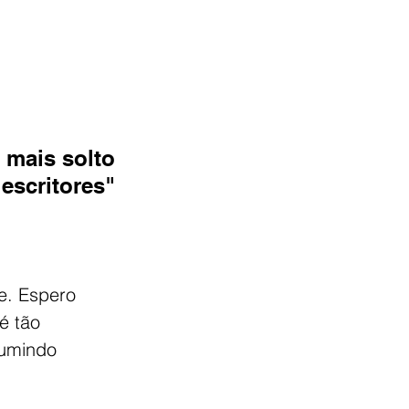
 mais solto
escritores"
e. Espero 
é tão 
umindo 