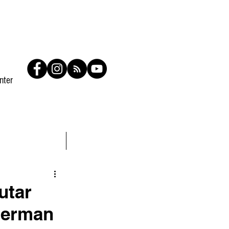
nter
Contato
Members
utar
merman