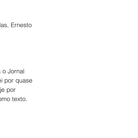
as, Ernesto 
 o Jornal 
ei por quase 
je por 
omo texto.