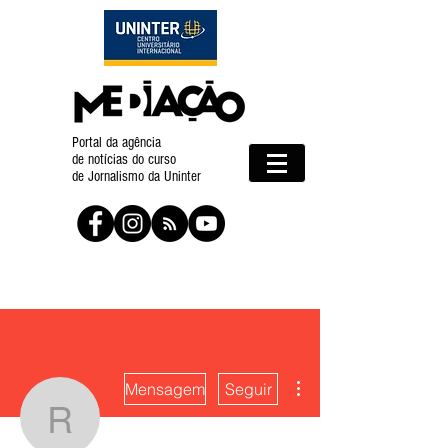
Portal da agência
de notícias do curso
de Jornalismo da Uninter
Mais ações
Mensagem
Seguir
renatatcristina