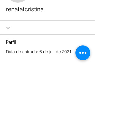
renatatcristina
Perfil
Data de entrada: 6 de jul. de 2021
Ainda não há nada para
mostrar
Quando esse membro adicionar
informações sobre si mesmo, você as
verá aqui.