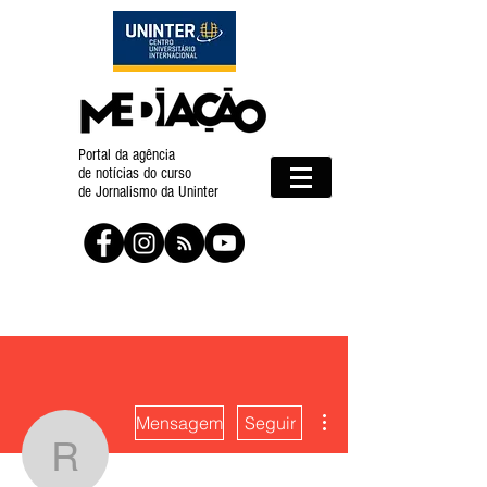
Portal da agência
de notícias do curso
de Jornalismo da Uninter
Mais ações
Mensagem
Seguir
renatatcristina