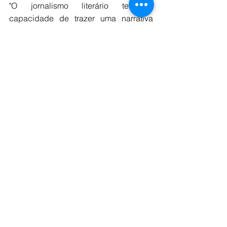
"O jornalismo literário tem a 
capacidade de trazer uma narrativa 
que envolve todas as pessoas de um 
determinado universo. Quando você 
agrega um valor, traz a possibilidade 
das pessoas terem uma conexão e 
uma integração com aquele universo 
muito mais significativo", finaliza 
Edvaldo.
Confira o programa completo abaixo:
<iframe width="560" height="315" 
src="https://www.youtube.com/embed/LTsS
W3Db4qI?si=DfuUFpEJLErT73D-" 
title="YouTube video player" 
frameborder="0" allow="accelerometer; 
autoplay; clipboard-write; encrypted-
media; gyroscope; picture-in-picture; web-