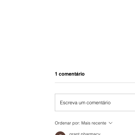
1 comentário
Escreva um comentário
Está aberta a segunda
Ordenar por:
Mais recente
edição da seleção da
Petrobras de jornalismo
grant pharmacy