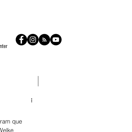
nter
Contato
Members
aram que 
Welke 