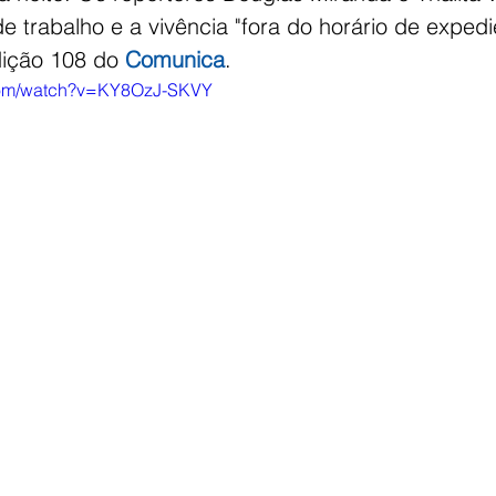
e trabalho e a vivência "fora do horário de expedi
dição 108 do 
Comunica
.
.com/watch?v=KY8OzJ-SKVY