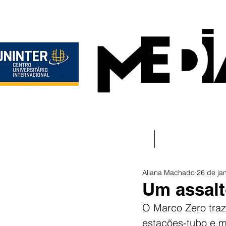
Início
Instituciona
Aliana Machado
26 de ja
Um assalt
O Marco Zero traz
estações-tubo e m