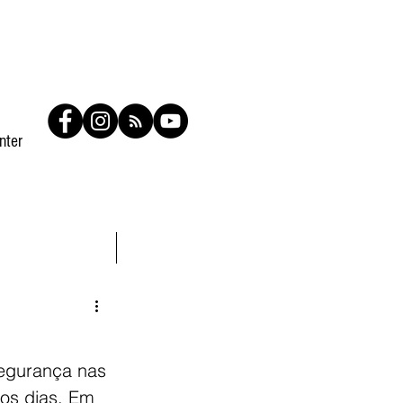
nter
Contato
Members
segurança nas 
os dias. Em 