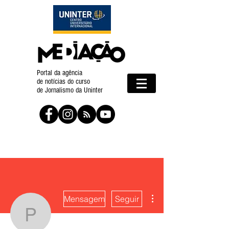
Portal da agência
de notícias do curso
de Jornalismo da Uninter
Mais ações
Mensagem
Seguir
Paulo Pessôa e Renata 