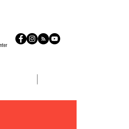
nter
Contato
Members