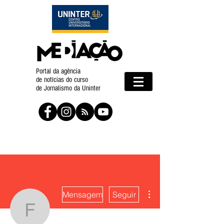
Portal da agência
de notícias do curso
de Jornalismo da Uninter
Mais ações
Mensagem
Seguir
Francieli Nowakowski