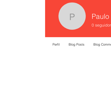
Paulo
Paulo Pe
0
seguidor
Perfil
Blog Posts
Blog Comm