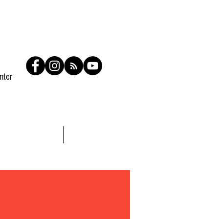
nter
Contato
Members