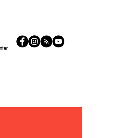
nter
Contato
Members