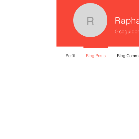
Rapha
Raphaela 
0
seguidor
Perfil
Blog Posts
Blog Comm