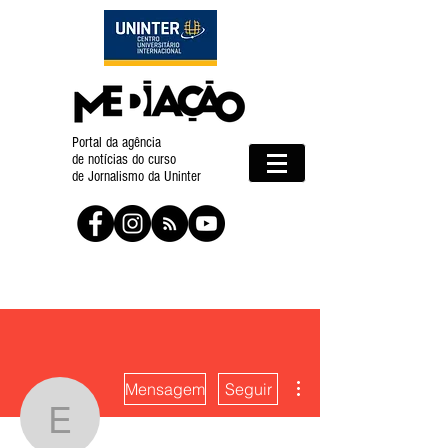
Portal da agência
de notícias do curso
de Jornalismo da Uninter
Mais ações
Mensagem
Seguir
Edgar Araujo, Raquel To