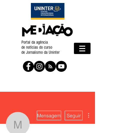
Portal da agência
de notícias do curso
de Jornalismo da Uninter
Mais ações
Mensagem
Seguir
Matheus Fabro