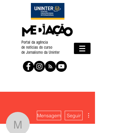
Portal da agência
de notícias do curso
de Jornalismo da Uninter
Mais ações
Mensagem
Seguir
Maicon Sutil