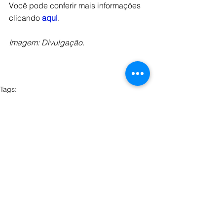
Você pode conferir mais informações 
clicando 
aqui
. 
Imagem: Divulgação. 
Tags:
jornalismo
comunicação
evento
premiação
Evento
Ver tudo
Posts recentes