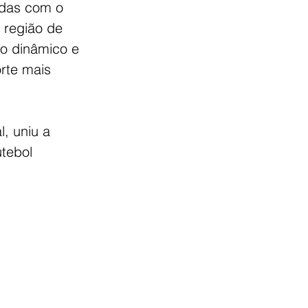
adas com o 
a região de 
do dinâmico e 
rte mais 
, uniu a 
utebol 