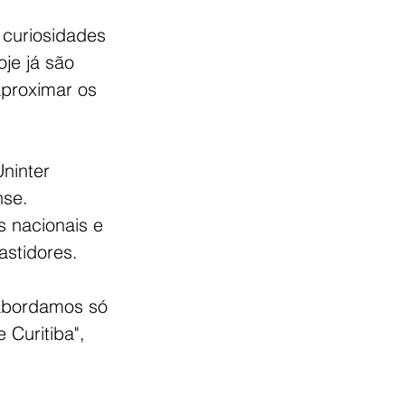
 curiosidades 
je já são 
aproximar os 
ninter 
nse. 
 nacionais e 
astidores. 
 abordamos só 
Curitiba", 