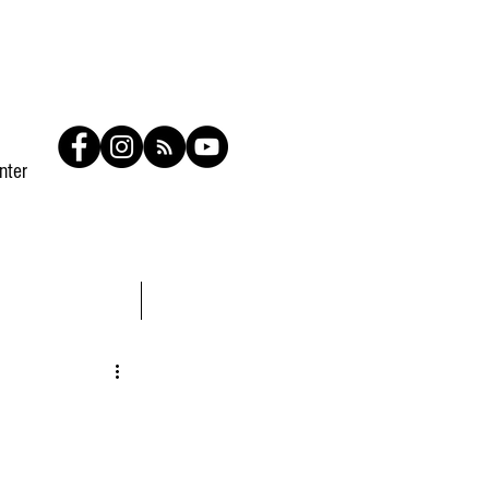
nter
Contato
Members