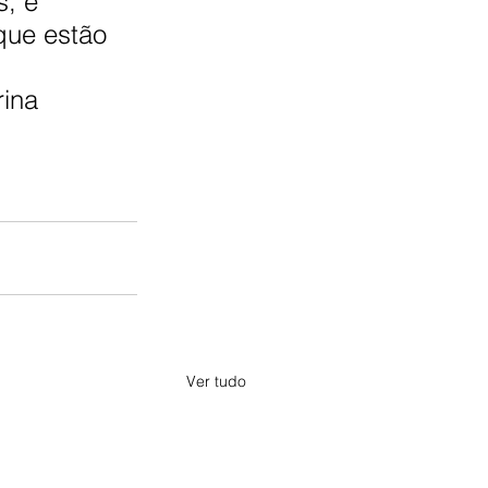
, e 
ue estão 
ina 
Ver tudo