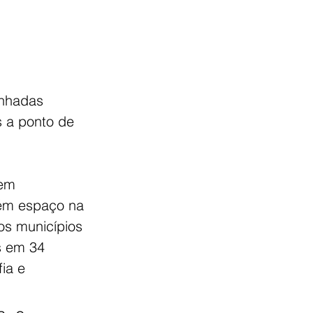
anhadas 
 a ponto de 
 em 
bém espaço na 
s municípios 
s em 34 
ia e 