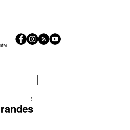
nter
Contato
Members
grandes