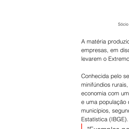
Sócio
A matéria produzi
empresas, em disc
levarem o Extremo
Conhecida pelo seu
minifúndios rurai
economia com um p
e uma população 
municípios, segund
Estatística (IBGE).