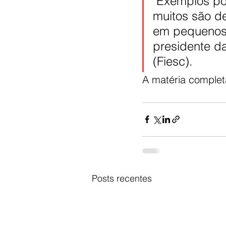
"Exemplos po
muitos são d
em pequenos 
presidente da
(Fiesc). 
A matéria completa
Posts recentes