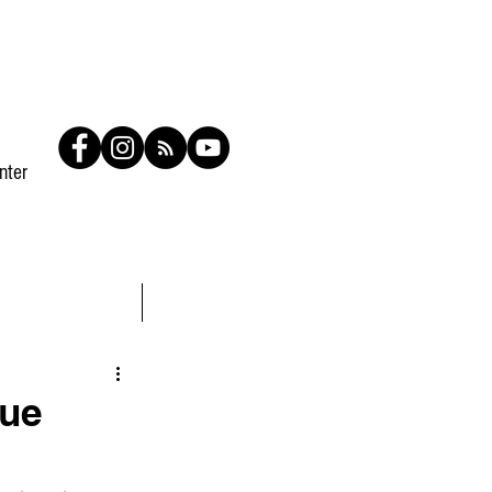
nter
Contato
Members
que