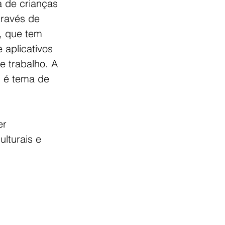
 de crianças 
ravés de 
, que tem 
aplicativos 
e trabalho. A 
m é tema de 
er 
lturais e 