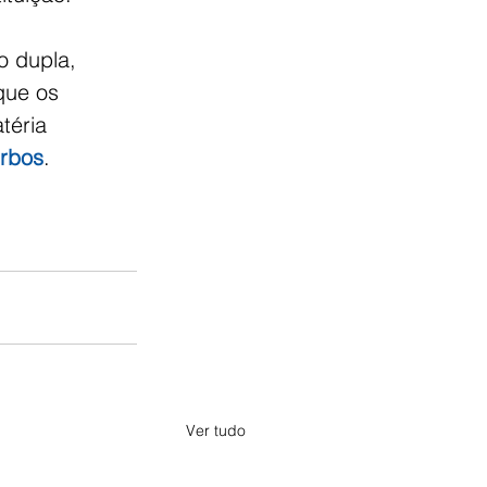
 dupla, 
que os 
téria 
erbos
.
Ver tudo