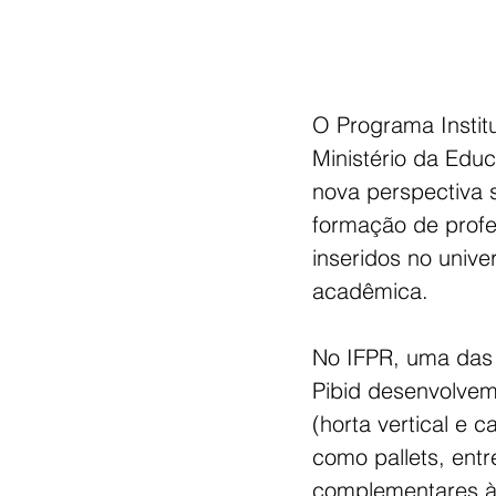
O Programa Institu
Ministério da Edu
nova perspectiva 
formação de profe
inseridos no unive
acadêmica. 
No IFPR, uma das 
Pibid desenvolvem
(horta vertical e c
como pallets, entr
complementares às 