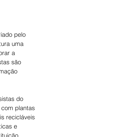
iado pelo 
tura uma 
rar a 
tas são 
rmação 
istas do 
 com plantas 
is recicláveis 
ticas e 
ituição.