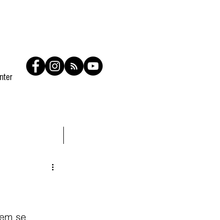
nter
Contato
Members
rem se 