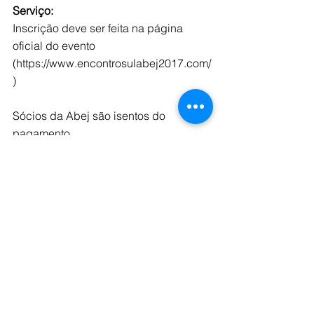
Serviço:
Inscrição deve ser feita na página 
oficial do evento 
(https://www.encontrosulabej2017.com/
)
Sócios da Abej são isentos do 
pagamento.
Professores e pesquisadores pagam 
R$ 130,00
Estudantes e ouvintes têm taxa 
diferenciada, de R$ 40,00.​
Tags:
jornalismo
pesquisa
encontro
Evento