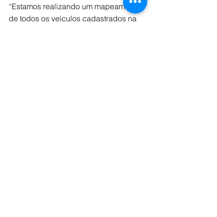
“Estamos realizando um mapeamento 
de todos os veículos cadastrados na 
Ajor (Associação de Jornalismo 
Digital) e ANJ (Associação Nacional 
de Jornais) para identificar quais deles 
possuem iniciativa de educação 
midiática”, diz.
Além dos projetos de pesquisa e do 
podcast, as redes sociais do Apura 
Verdade apresentam propostas de 
leitura sobre combate à desinformação 
e literacia midiática, ampliando as 
discussões sobre o tema. O foco é 
mostrar para o público conversas que 
trazem informações sobre as 
iniciativas e propostas contra a 
desinformação e os estudos de 