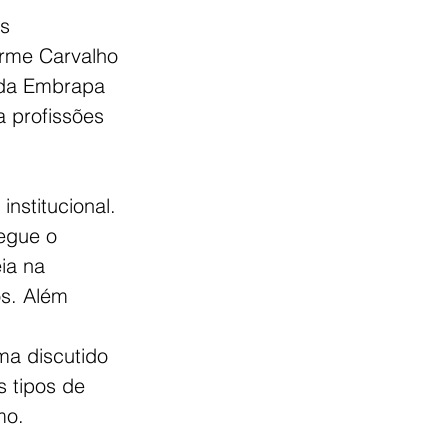
s 
erme Carvalho 
 da Embrapa 
 profissões 
institucional. 
egue o 
ia na 
s. Além 
ma discutido 
s tipos de 
mo.  