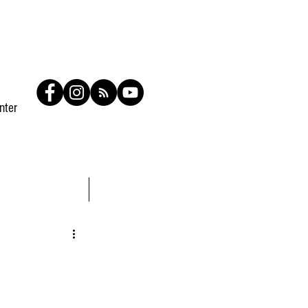
nter
Contato
Members