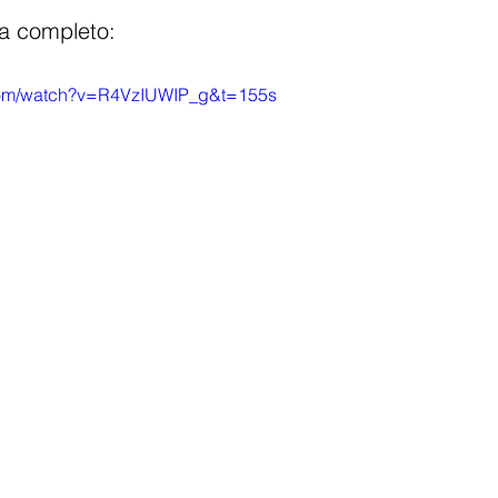
a completo: 
com/watch?v=R4VzIUWIP_g&t=155s