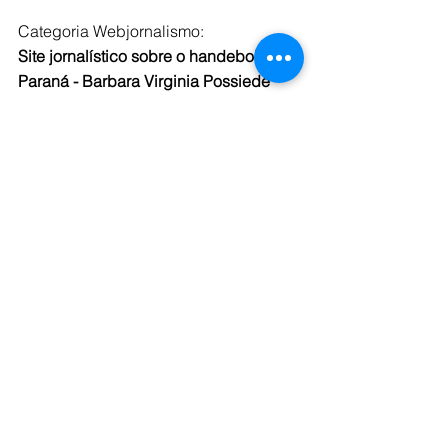
Categoria Webjornalismo:
Site jornalístico sobre o handebol no 
Paraná - Barbara Virginia Possiede 
PUBLICIDADE E PROPAGANDA:
Categoria Cartaz:
O auto da compadecida - Cristina 
Grego Casagrande
Confira a programação completa do 
Intercom Sul 2023 clicando 
aqui
.
Ver tudo
Posts recentes