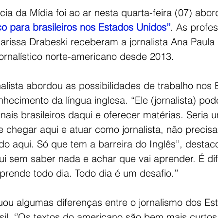
ia da Mídia foi ao ar nesta quarta-feira (07) abor
co para brasileiros nos Estados Unidos’’
. As profe
arissa Drabeski receberam a jornalista Ana Paula
ornalístico norte-americano desde 2013. 
nalista abordou as possibilidades de trabalho nos 
hecimento da língua inglesa. “Ele (jornalista) pod
nais brasileiros daqui e oferecer matérias. Seria 
le chegar aqui e atuar como jornalista, não precisa
do aqui. Só que tem a barreira do Inglês’’, destac
i sem saber nada e achar que vai aprender. É difí
rende todo dia. Todo dia é um desafio.’’ 
u algumas diferenças entre o jornalismo dos Es
il. ‘’Os textos do americano são bem mais curtos 