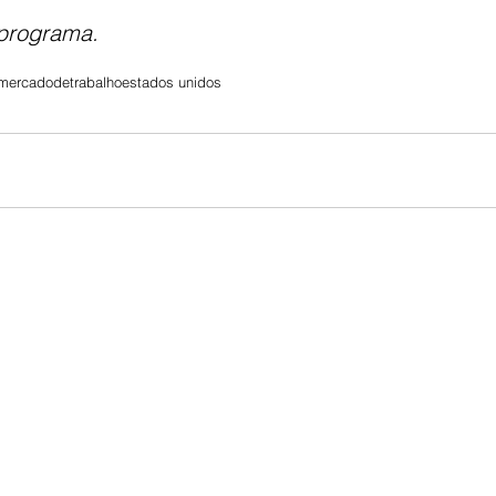
 programa.
mercadodetrabalho
estados unidos