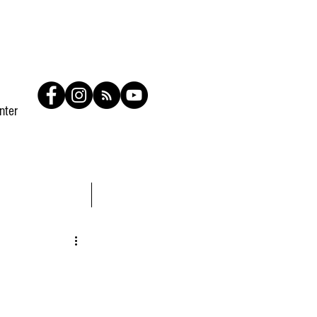
nter
tato
Members