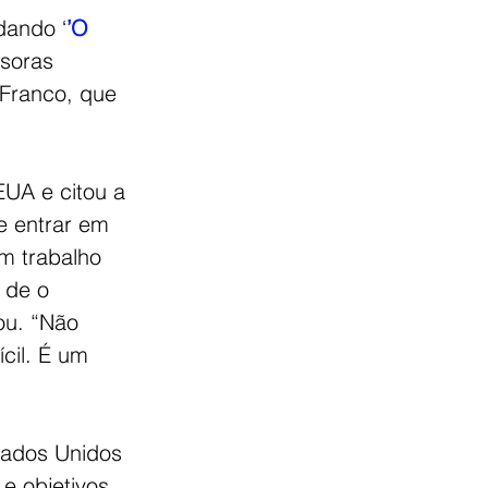
dando ‘
’O 
ssoras 
 Franco, que 
EUA e citou a 
e entrar em 
um trabalho 
 de o 
ou. “Não 
cil. É um 
tados Unidos 
e objetivos. 