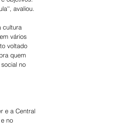
'', avaliou. 
 cultura 
tem vários 
ito voltado 
 pra quem 
social no 
r e a Central 
 e no 