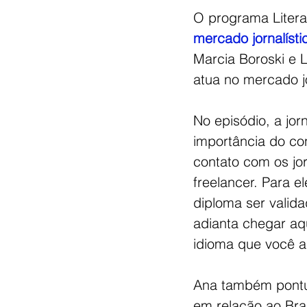
O programa Literac
mercado jornalísti
Marcia Boroski e L
atua no mercado j
No episódio, a jor
importância do con
contato com os jor
freelancer. Para e
diploma ser valida
adianta chegar aqu
idioma que você ap
Ana também pontuo
em relação ao Bras