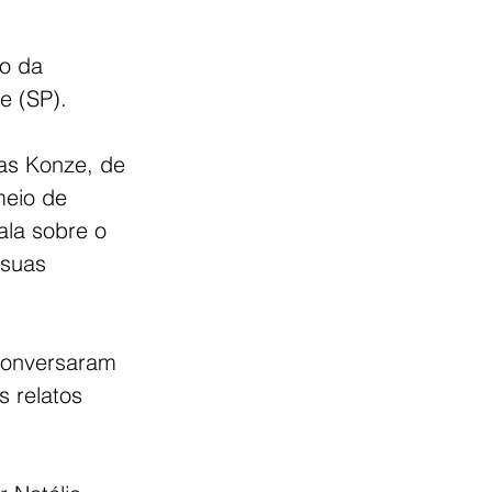
o da 
 (SP). 
cas Konze, de 
eio de 
ala sobre o 
 suas 
conversaram 
 relatos 