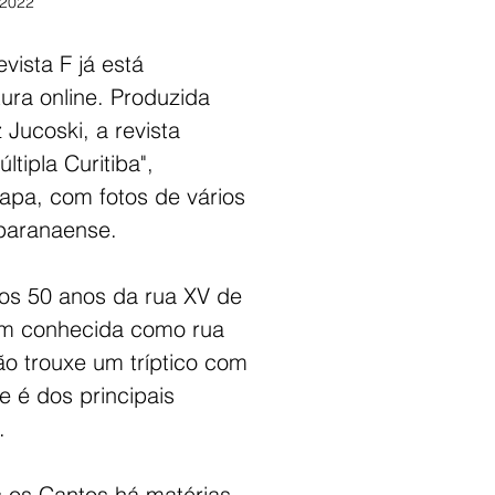
 2022
vista F já está 
tura online. Produzida 
 Jucoski, a revista 
ltipla Curitiba", 
apa, com fotos de vários 
 paranaense. 
 50 anos da rua XV de 
m conhecida como rua 
ão trouxe um tríptico com 
 é dos principais 
.
s os Cantos há matérias 