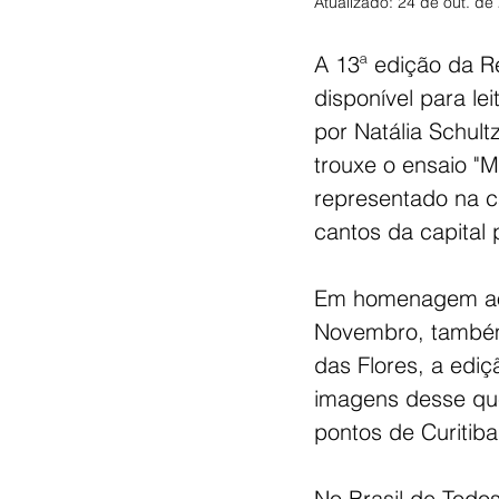
Atualizado:
24 de out. de
A 13ª edição da Re
disponível para lei
por Natália Schultz
trouxe o ensaio "Mú
representado na c
cantos da capital
Em homenagem aos
Novembro, també
das Flores, a ediç
imagens desse que
pontos de Curitiba
No Brasil de Todo