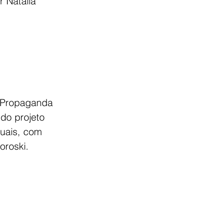
 Natália 
e Propaganda 
 do projeto 
uais, com 
oroski.