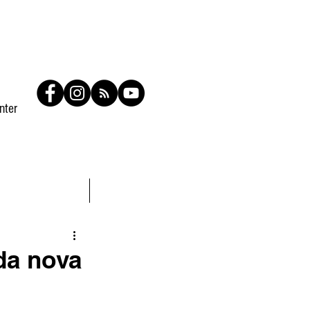
nter
Contato
Members
 da nova