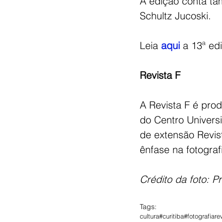
A edição conta ta
Schultz Jucoski.
Leia 
aqui
 a 13ª ed
Revista F
A Revista F é pro
do Centro Universi
de extensão Revis
ênfase na fotograf
Crédito da foto: Pr
Tags:
cultura
#curitiba
#fotografia
re