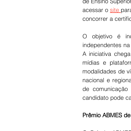
de Ensino Superio
acessar o 
site 
par
concorrer a certif
O objetivo é in
independentes na 
A iniciativa che
mídias e platafor
modalidades de víd
nacional e regiona
de comunicação 
candidato pode ca
Prêmio ABMES de 