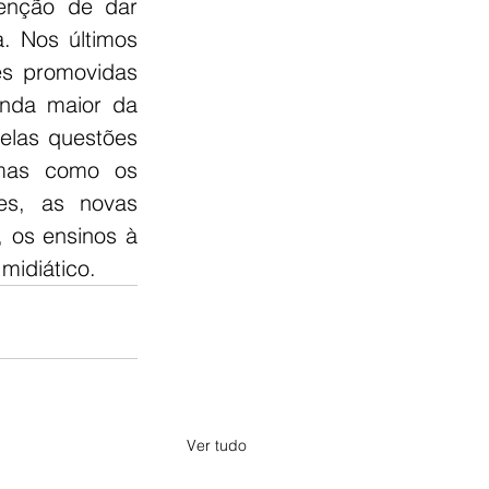
nção de dar 
a. Nos últimos 
s promovidas 
nda maior da 
elas questões 
emas como os 
s, as novas 
 os ensinos à 
midiático.
Ver tudo