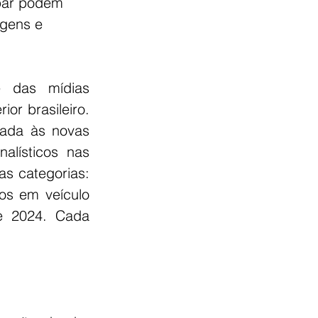
ipar podem 
agens e 
 das mídias 
r brasileiro. 
ada às novas 
alísticos nas 
s categorias: 
os em veículo 
 2024. Cada 