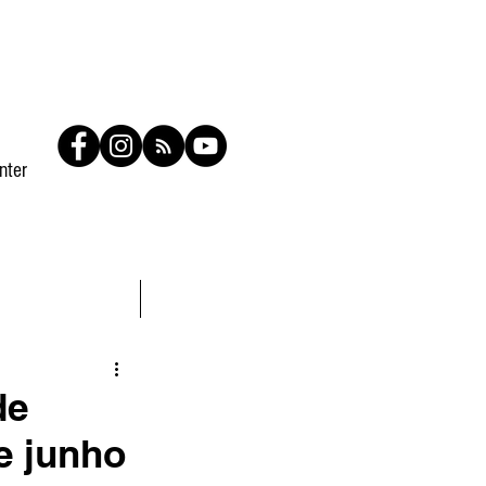
nter
Contato
Members
de
e junho