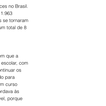
ces no Brasil. 
1.963 
s se tornaram 
um total de 8 
bém que a 
 escolar, com 
ntinuar os 
do para 
um curso 
ordava às 
el, porque 