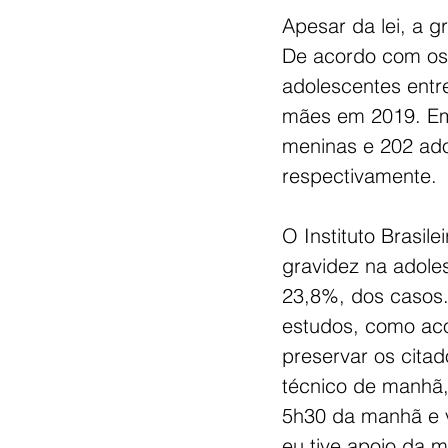
Apesar da lei, a g
De acordo com os 
adolescentes entr
mães em 2019. Em I
meninas e 202 ado
respectivamente.
O Instituto Brasil
gravidez na adole
23,8%, dos casos. 
estudos, como acon
preservar os citad
técnico de manhã,
5h30 da manhã e v
eu tive apoio da mi