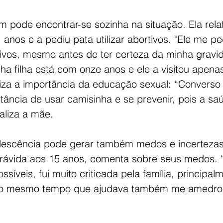
m pode encontrar-se sozinha na situação. Ela rela
anos e a pediu pata utilizar abortivos. "Ele me pe
tivos, mesmo antes de ter certeza da minha gravid
ha filha está com onze anos e ele a visitou apenas
iza a importância da educação sexual: “Converso
rtância de usar camisinha e se prevenir, pois a s
naliza a mãe.
lescência pode gerar também medos e incertezas
grávida aos 15 anos, comenta sobre seus medos. “
síveis, fui muito criticada pela família, principal
o mesmo tempo que ajudava também me amedron