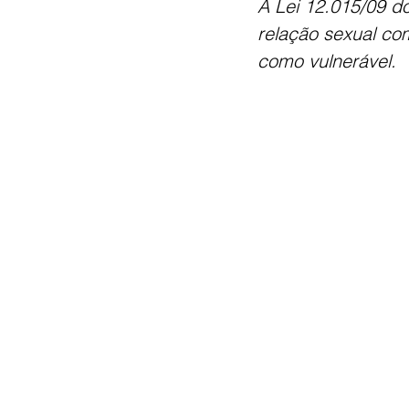
A Lei 12.015/09 do
relação sexual co
como vulnerável.