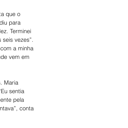
ta que o 
diu para 
ez. Terminei 
 seis vezes”. 
 com a minha 
aúde vem em 
. Maria 
Eu sentia 
mente pela 
tava”, conta 