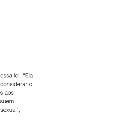
sa lei. “Ela 
considerar o 
s aos 
ssuem 
sexual”, 