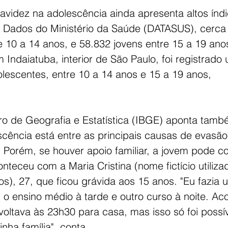
ravidez na adolescência ainda apresenta altos índi
Dados do Ministério da Saúde (DATASUS), cerca 
e 10 a 14 anos, e 58.832 jovens entre 15 a 19 ano
ndaiatuba, interior de São Paulo, foi registrado 
lescentes, entre 10 a 14 anos e 15 a 19 anos, 
eiro de Geografia e Estatística (IBGE) aponta tam
scência está entre as principais causas de evasão
Porém, se houver apoio familiar, a jovem pode co
teceu com a Maria Cristina (nome fictício utiliza
os), 27, que ficou grávida aos 15 anos. "Eu fazia 
 o ensino médio à tarde e outro curso à noite. Ac
oltava às 23h30 para casa, mas isso só foi possív
nha família", conta.