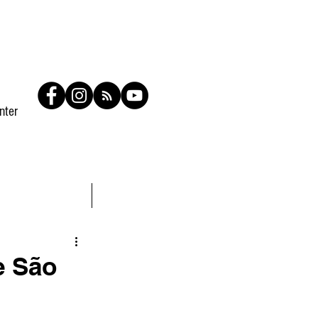
nter
Contato
Members
e São