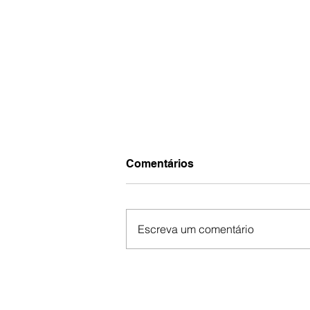
Comentários
Escreva um comentário
Nosso Rock: Banda fala
sobre a expectativa do
cenário underground pós-