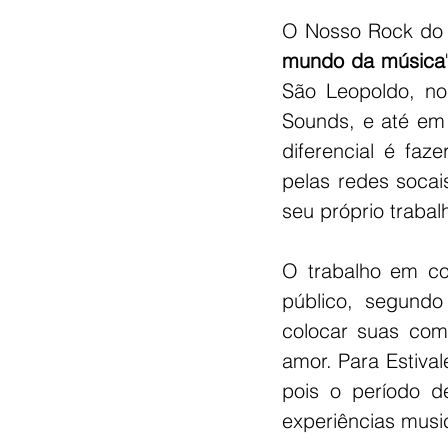
O Nosso Rock do 
mundo da música
São Leopoldo, no
Sounds, e até em 
diferencial é fa
pelas redes socai
seu próprio trabal
O trabalho em co
público, segund
colocar suas com
amor. Para Estival
pois o período d
experiências music