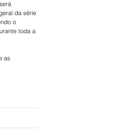
será 
geral da série 
endo o 
urante toda a 
e as 