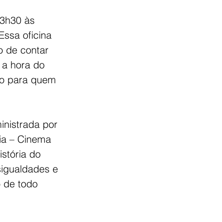
13h30 às 
Essa oficina 
o de contar 
 a hora do 
ão para quem 
inistrada por 
ia – Cinema 
istória do 
sigualdades e 
 de todo 