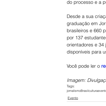
do processo e a pu
Desde a sua criaçã
graduação em Jorn
brasileiros e 660 
por 137 estudante
orientadores e 34 
disponíveis para u
Você pode ler o 
r
Imagem: Divulgaç
Tags:
jornalismo
Brasil
cultura
event
Evento