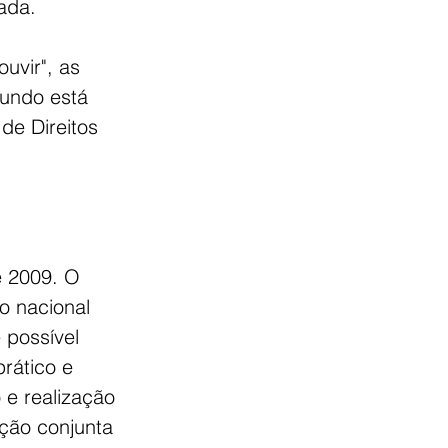
ada.
uvir", as 
undo está 
de Direitos 
e 2009
. O 
o nacional 
possível 
prático e 
 e realização 
ção conjunta 