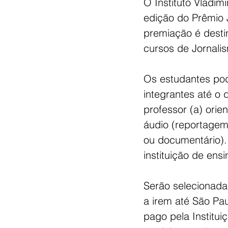
O Instituto Vladim
edição do Prêmio 
premiação é desti
cursos de Jornali
Os estudantes pod
integrantes até o 
professor (a) orie
áudio (reportagem
ou documentário)
instituição de ens
Serão selecionada
a irem até São Pau
pago pela Institui