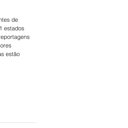
ntes de 
1 estados 
 reportagens 
ores 
as estão 