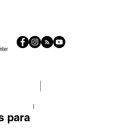
nter
Contato
Members
s para