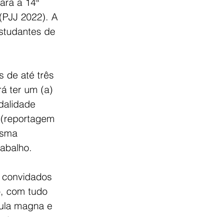
ara a 14ª 
(PJJ 2022). A 
studantes de 
 de até três 
á ter um (a) 
dalidade 
 (reportagem 
esma 
abalho. 
 convidados 
o, com tudo 
aula magna e 